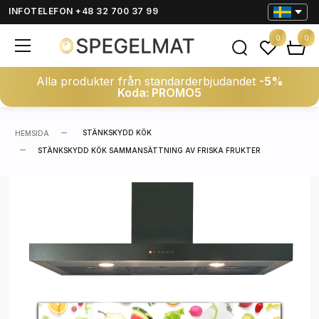
INFOTELEFON +48 32 700 37 99
0
0
Alla produkter från standarderbjudandet
-5%
Koda: PROMO5
STÄNKSKYDD KÖK
HEMSIDA
STÄNKSKYDD KÖK SAMMANSÄTTNING AV FRISKA FRUKTER