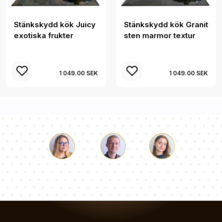
Stänkskydd kök Juicy
Stänkskydd kök Granit
exotiska frukter
sten marmor textur
1 049.00 SEK
1 049.00 SEK
Luke
Paulina
Dorothy
Vårt team av konsulter svarar på dina frågor!