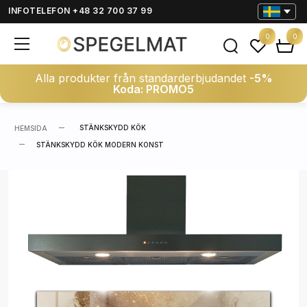
INFOTELEFON +48 32 700 37 99
0
0
Alla produkter från standarderbjudandet
-5%
Koda: PROMO5
STÄNKSKYDD KÖK
HEMSIDA
STÄNKSKYDD KÖK MODERN KONST