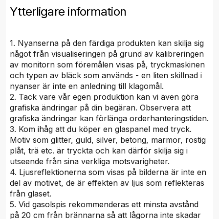
Ytterligare information
1. Nyanserna på den färdiga produkten kan skilja sig
något från visualiseringen på grund av kalibreringen
av monitorn som föremålen visas på, tryckmaskinen
och typen av bläck som används - en liten skillnad i
nyanser är inte en anledning till klagomål.
2. Tack vare vår egen produktion kan vi även göra
grafiska ändringar på din begäran. Observera att
grafiska ändringar kan förlänga orderhanteringstiden.
3. Kom ihåg att du köper en glaspanel med tryck.
Motiv som glitter, guld, silver, betong, marmor, rostig
plåt, trä etc. är tryckta och kan därför skilja sig i
utseende från sina verkliga motsvarigheter.
4. Ljusreflektionerna som visas på bilderna är inte en
del av motivet, de är effekten av ljus som reflekteras
från glaset.
5. Vid gasolspis rekommenderas ett minsta avstånd
på 20 cm från brännarna så att lågorna inte skadar