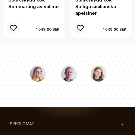
Sommaräng av vallmo
Saftiga sicilianska
apelsiner
1 049.00 SEK
1 049.00 SEK
Luke
Paulina
Dorothy
Vårt team av konsulter svarar på dina frågor!
SPEGLOMAT