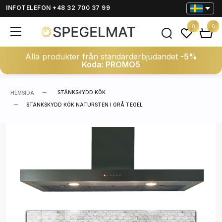
INFOTELEFON +48 32 700 37 99
0
0
Alla produkter från standarderbjudandet
-5%
Koda: PROMO5
STÄNKSKYDD KÖK
HEMSIDA
STÄNKSKYDD KÖK NATURSTEN I GRÅ TEGEL