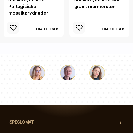
Portugisiska
granit marmorsten
mosaikprydnader
1 049.00 SEK
1 049.00 SEK
Luke
Paulina
Dorothy
Vårt team av konsulter svarar på dina frågor!
SPEGLOMAT