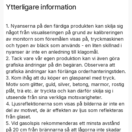
Ytterligare information
1. Nyanserna på den färdiga produkten kan skilja sig
något från visualiseringen på grund av kalibreringen
av monitorn som föremålen visas på, tryckmaskinen
och typen av bläck som används - en liten skillnad i
nyanser är inte en anledning till klagomål.
2. Tack vare vår egen produktion kan vi även göra
grafiska ändringar på din begäran. Observera att
grafiska ändringar kan förlänga orderhanteringstiden.
3. Kom ihåg att du köper en glaspanel med tryck.
Motiv som glitter, guld, silver, betong, marmor, rostig
plåt, trä etc. är tryckta och kan därför skilja sig i
utseende från sina verkliga motsvarigheter.
4. Ljusreflektionerna som visas på bilderna är inte en
del av motivet, de är effekten av ljus som reflekteras
från glaset.
5. Vid gasolspis rekommenderas ett minsta avstånd
på 20 cm från brännarna så att lågorna inte skadar