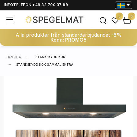
INFOTELEFON +48 32 700 37 99
0
0
Alla produkter från standarderbjudandet
-5%
Koda: PROMO5
STÄNKSKYDD KÖK
HEMSIDA
STÄNKSKYDD KÖK GAMMAL EKTRÄ