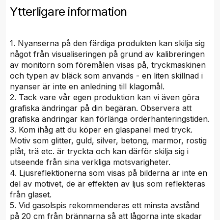
Ytterligare information
1. Nyanserna på den färdiga produkten kan skilja sig
något från visualiseringen på grund av kalibreringen
av monitorn som föremålen visas på, tryckmaskinen
och typen av bläck som används - en liten skillnad i
nyanser är inte en anledning till klagomål.
2. Tack vare vår egen produktion kan vi även göra
grafiska ändringar på din begäran. Observera att
grafiska ändringar kan förlänga orderhanteringstiden.
3. Kom ihåg att du köper en glaspanel med tryck.
Motiv som glitter, guld, silver, betong, marmor, rostig
plåt, trä etc. är tryckta och kan därför skilja sig i
utseende från sina verkliga motsvarigheter.
4. Ljusreflektionerna som visas på bilderna är inte en
del av motivet, de är effekten av ljus som reflekteras
från glaset.
5. Vid gasolspis rekommenderas ett minsta avstånd
på 20 cm från brännarna så att lågorna inte skadar