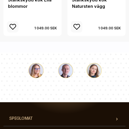
blommor
Natursten vägg
1 049.00 SEK
1 049.00 SEK
Luke
Paulina
Dorothy
Vårt team av konsulter svarar på dina frågor!
SPEGLOMAT