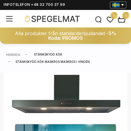
INFOTELEFON +48 32 700 37 99
0
0
Alla produkter från standarderbjudandet
-5%
Koda: PROMO5
STÄNKSKYDD KÖK
HEMSIDA
STÄNKSKYDD KÖK MASKROS MASKROS I VINDEN