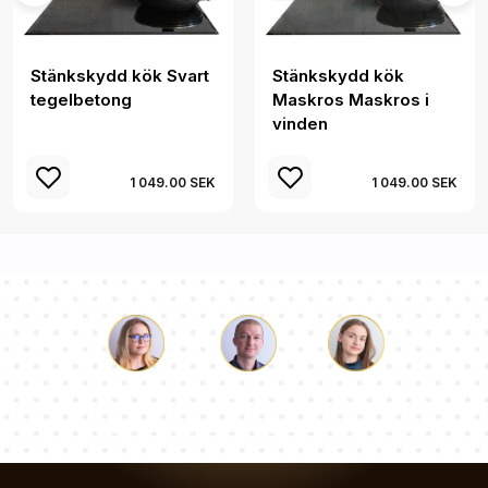
Stänkskydd kök Svart
Stänkskydd kök
tegelbetong
Maskros Maskros i
vinden
1 049.00 SEK
1 049.00 SEK
Luke
Paulina
Dorothy
Vårt team av konsulter svarar på dina frågor!