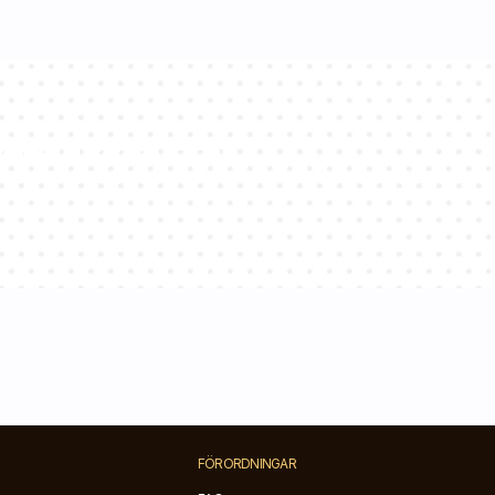
onsulter svarar
FÖRORDNINGAR