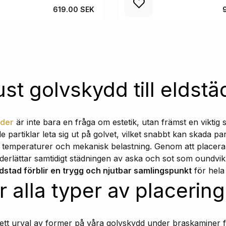
619.00 SEK
ust golvskydd till eldstä
äder
är inte bara en fråga om estetik, utan främst en viktig
partiklar leta sig ut på golvet, vilket snabbt kan skada park
a temperaturer och mekanisk belastning. Genom att placera
rlättar samtidigt städningen av aska och sot som oundvik
eldstad förblir en trygg och njutbar samlingspunkt
för hela 
r alla typer av placering
brett urval av former på våra golvskydd under braskaminer 