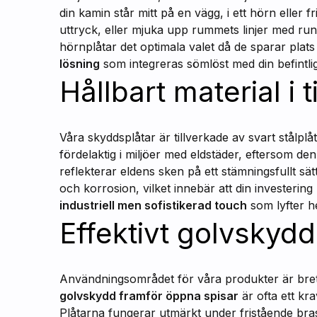
din kamin står mitt på en vägg, i ett hörn eller fr
uttryck, eller mjuka upp rummets linjer med run
hörnplåtar det optimala valet då de sparar plat
lösning
som integreras sömlöst med din befintli
Hållbart material i t
Våra skyddsplåtar är tillverkade av svart stålplå
fördelaktig i miljöer med eldstäder, eftersom de
reflekterar eldens sken på ett stämningsfullt sä
och korrosion, vilket innebär att din investeri
industriell men sofistikerad touch
som lyfter h
Effektivt golvskyd
Användningsområdet för våra produkter är brett 
golvskydd framför öppna spisar
är ofta ett kr
Plåtarna fungerar utmärkt under fristående bras