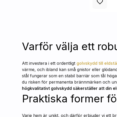
Varför välja ett rob
Att investera i ett ordentligt
golvskydd till eldst
värme, och ibland kan små gnistor eller glödande 
stål fungerar som en stabil barriär som tål hög
du risken för permanenta brännmärken och unde
högkvalitativt golvskydd säkerställer att din 
Praktiska former fö
Varje hem är unikt, och därför erbjuder vi ett 