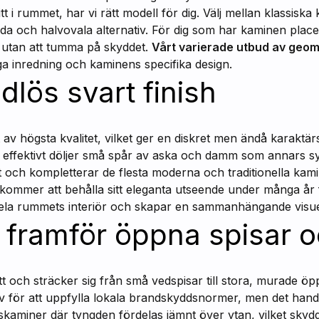
itt i rummet, har vi rätt modell för dig. Välj mellan klassiska
da och halvovala alternativ. För dig som har kaminen place
s utan att tumma på skyddet.
Vårt varierade utbud av geome
ga inredning och kaminens specifika design.
idlös svart finish
t av högsta kvalitet, vilket ger en diskret men ändå karaktärs
n effektivt döljer små spår av aska och damm som annars syn
tt och kompletterar de flesta moderna och traditionella kami
ng kommer att behålla sitt eleganta utseende under många å
ela rummets interiör och skapar en sammanhängande visuell
d framför öppna spisar 
och sträcker sig från små vedspisar till stora, murade öpp
av för att uppfylla lokala brandskyddsnormer, men det hand
kaminer där tyngden fördelas jämnt över ytan, vilket skydd