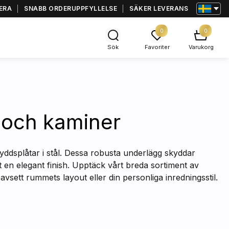
ERA
SNABB ORDERUPPFYLLELSE
SÄKER LEVERANS
0
0
Sök
Favoriter
Varukorg
r och kaminer
kyddsplåtar i stål. Dessa robusta underlägg skyddar
t en elegant finish. Upptäck vårt breda sortiment av
ett rummets layout eller din personliga inredningsstil.