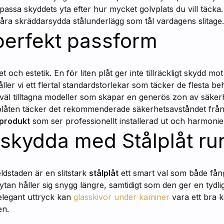
passa skyddets yta efter hur mycket golvplats du vill täcka
ra skräddarsydda stålunderlägg som tål vardagens slitage.
 perfekt passform
t och estetik. En för liten plåt ger inte tillräckligt skydd m
ler vi ett flertal standardstorlekar som täcker de flesta 
 väl tilltagna modeller som skapar en generös zon av säker
t plåten täcker det rekommenderade säkerhetsavståndet frå
 produkt
som ser professionellt installerad ut och harmoni
t skydda med Stålplåt r
ldstaden är en slitstark
stålplåt
ett smart val som både fån
tan håller sig snygg längre, samtidigt som den ger en tydl
elegant uttryck kan
glasskivor under kaminer
vara ett bra 
en.