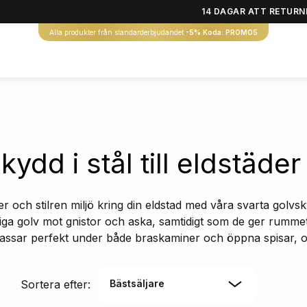
14 DAGAR ATT RETURN
Alla produkter från standarderbjudandet
-5% Koda: PROMO5
kydd i stål till eldstäde
r och stilren miljö kring din eldstad med våra svarta golvs
sliga golv mot gnistor och aska, samtidigt som de ger rumme
ssar perfekt under både braskaminer och öppna spisar, oavs
Sortera efter:
Bästsäljare