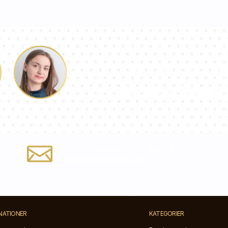
Vårt team av k
på dina frågor!
Paulina
Fyll i formuläret eller skriv till oss på
info@spegelmat.se
NATIONER
KATEGORIER