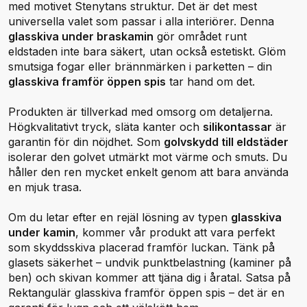
med motivet Stenytans struktur. Det är det mest
universella valet som passar i alla interiörer. Denna
glasskiva under braskamin
gör området runt
eldstaden inte bara säkert, utan också estetiskt. Glöm
smutsiga fogar eller brännmärken i parketten – din
glasskiva framför öppen spis
tar hand om det.
Produkten är tillverkad med omsorg om detaljerna.
Högkvalitativt tryck, släta kanter och
silikontassar
är
garantin för din nöjdhet. Som
golvskydd till eldstäder
isolerar den golvet utmärkt mot värme och smuts. Du
håller den ren mycket enkelt genom att bara använda
en mjuk trasa.
Om du letar efter en rejäl lösning av typen
glasskiva
under kamin
, kommer vår produkt att vara perfekt
som skyddsskiva placerad framför luckan. Tänk på
glasets säkerhet – undvik punktbelastning (kaminer på
ben) och skivan kommer att tjäna dig i åratal. Satsa på
Rektangulär glasskiva framför öppen spis – det är en