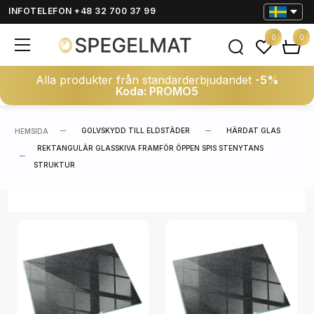
INFOTELEFON +48 32 700 37 99
0
0
Alla produkter från standarderbjudandet
-5%
Koda: PROMO5
GOLVSKYDD TILL ELDSTÄDER
HÄRDAT GLAS
HEMSIDA
REKTANGULÄR GLASSKIVA FRAMFÖR ÖPPEN SPIS STENYTANS
STRUKTUR