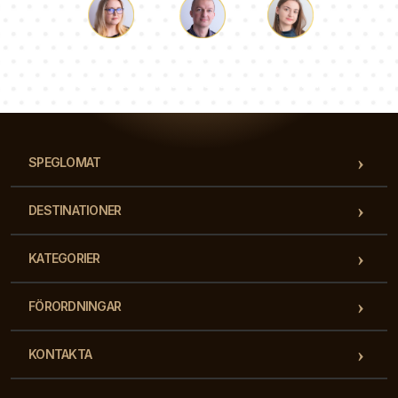
Luke
Paulina
Dorothy
Vårt team av konsulter svarar på dina frågor!
SPEGLOMAT
DESTINATIONER
KATEGORIER
FÖRORDNINGAR
KONTAKTA