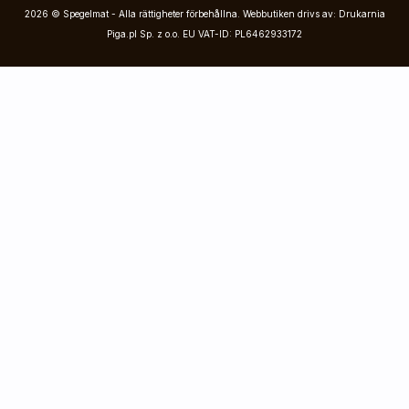
2026 © Spegelmat - Alla rättigheter förbehållna. Webbutiken drivs av: Drukarnia
Piga.pl Sp. z o.o. EU VAT-ID: PL6462933172