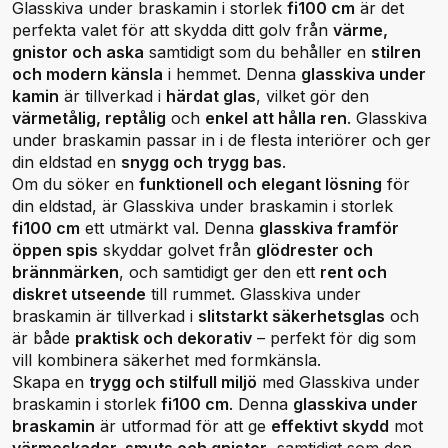
Glasskiva under braskamin i storlek
fi100 cm
är det
perfekta valet för att skydda ditt golv från
värme,
gnistor och aska
samtidigt som du behåller en
stilren
och modern känsla
i hemmet. Denna
glasskiva under
kamin
är tillverkad i
härdat glas
, vilket gör den
värmetålig, reptålig
och
enkel att hålla ren
. Glasskiva
under braskamin passar in i de flesta interiörer och ger
din eldstad en
snygg och trygg bas
.
Om du söker en
funktionell och elegant lösning
för
din eldstad, är Glasskiva under braskamin i storlek
fi100 cm
ett utmärkt val. Denna
glasskiva framför
öppen spis
skyddar golvet från
glödrester och
brännmärken
, och samtidigt ger den ett
rent och
diskret utseende
till rummet. Glasskiva under
braskamin är tillverkad i
slitstarkt säkerhetsglas
och
är både
praktisk och dekorativ
– perfekt för dig som
vill kombinera säkerhet med formkänsla.
Skapa en
trygg och stilfull miljö
med Glasskiva under
braskamin i storlek
fi100 cm
. Denna
glasskiva under
braskamin
är utformad för att ge
effektivt skydd
mot