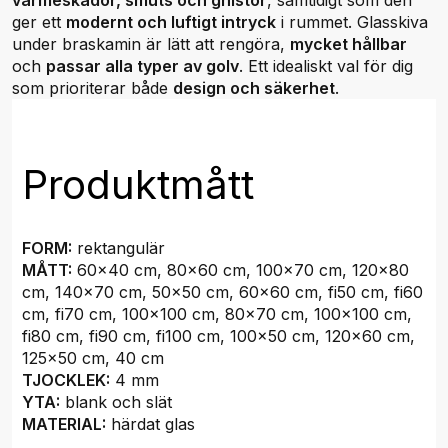
värmeskador, smuts och gnistor
, samtidigt som den
ger ett
modernt och luftigt intryck
i rummet. Glasskiva
under braskamin är lätt att rengöra,
mycket hållbar
och
passar alla typer av golv
. Ett idealiskt val för dig
som prioriterar både
design och säkerhet
.
Produktmått
FORM:
rektangulär
MÅTT:
60x40 cm, 80x60 cm, 100x70 cm, 120x80
cm, 140x70 cm, 50x50 cm, 60x60 cm, fi50 cm, fi60
cm, fi70 cm, 100x100 cm, 80x70 cm, 100x100 cm,
fi80 cm, fi90 cm, fi100 cm, 100x50 cm, 120x60 cm,
125x50 cm, 40 cm
TJOCKLEK:
4 mm
YTA:
blank och slät
MATERIAL:
härdat glas