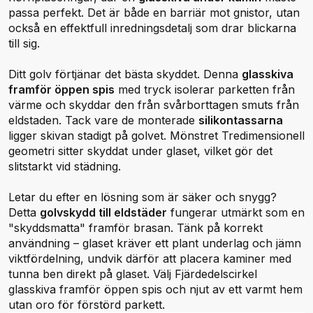
passa perfekt. Det är både en barriär mot gnistor, utan
också en effektfull inredningsdetalj som drar blickarna
till sig.
Ditt golv förtjänar det bästa skyddet. Denna
glasskiva
framför öppen spis
med tryck isolerar parketten från
värme och skyddar den från svårborttagen smuts från
eldstaden. Tack vare de monterade
silikontassarna
ligger skivan stadigt på golvet. Mönstret Tredimensionell
geometri sitter skyddat under glaset, vilket gör det
slitstarkt vid städning.
Letar du efter en lösning som är säker och snygg?
Detta
golvskydd till eldstäder
fungerar utmärkt som en
"skyddsmatta" framför brasan. Tänk på korrekt
användning – glaset kräver ett plant underlag och jämn
viktfördelning, undvik därför att placera kaminer med
tunna ben direkt på glaset. Välj Fjärdedelscirkel
glasskiva framför öppen spis och njut av ett varmt hem
utan oro för förstörd parkett.