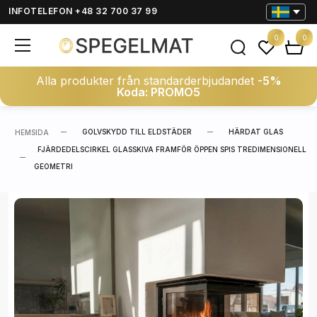
INFOTELEFON +48 32 700 37 99
0
0
Alla produkter från standarderbjudandet
-5%
Koda: PROMO5
GOLVSKYDD TILL ELDSTÄDER
HÄRDAT GLAS
HEMSIDA
FJÄRDEDELSCIRKEL GLASSKIVA FRAMFÖR ÖPPEN SPIS TREDIMENSIONELL
GEOMETRI