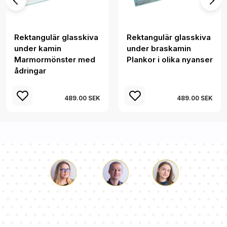
Rektangulär glasskiva
Rektangulär glasskiva
under kamin
under braskamin
Marmormönster med
Plankor i olika nyanser
ådringar
489.00 SEK
489.00 SEK
Luke
Paulina
Dorothy
Vårt team av konsulter svarar på dina frågor!