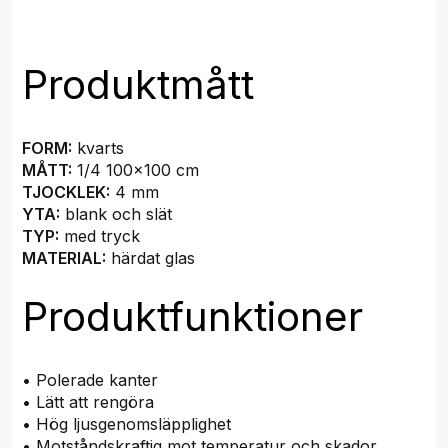
Produktmått
FORM:
kvarts
MÅTT:
1/4 100x100 cm
TJOCKLEK:
4 mm
YTA:
blank och slät
TYP:
med tryck
MATERIAL:
härdat glas
Produktfunktioner
• Polerade kanter
• Lätt att rengöra
• Hög ljusgenomsläpplighet
• Motståndskraftig mot temperatur och skador