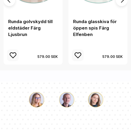
Runda golvskydd till
Runda glasskiva för
eldstäder Färg
öppen spis Färg
Ljusbrun
Elfenben
579.00 SEK
579.00 SEK
Luke
Paulina
Dorothy
Vårt team av konsulter svarar på dina frågor!