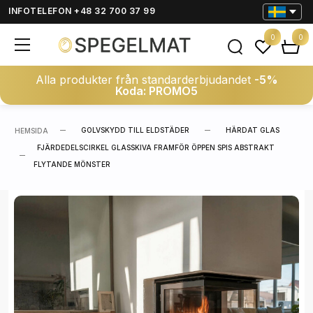
INFOTELEFON +48 32 700 37 99
0
0
Alla produkter från standarderbjudandet
-5%
Koda: PROMO5
GOLVSKYDD TILL ELDSTÄDER
HÄRDAT GLAS
HEMSIDA
FJÄRDEDELSCIRKEL GLASSKIVA FRAMFÖR ÖPPEN SPIS ABSTRAKT
FLYTANDE MÖNSTER