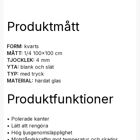
Produktmått
FORM:
kvarts
MÅTT:
1/4 100x100 cm
TJOCKLEK:
4 mm
YTA:
blank och slät
TYP:
med tryck
MATERIAL:
härdat glas
Produktfunktioner
• Polerade kanter
• Lätt att rengöra
• Hög ljusgenomsläpplighet
• Motståndskraftig mot temperatur och skador