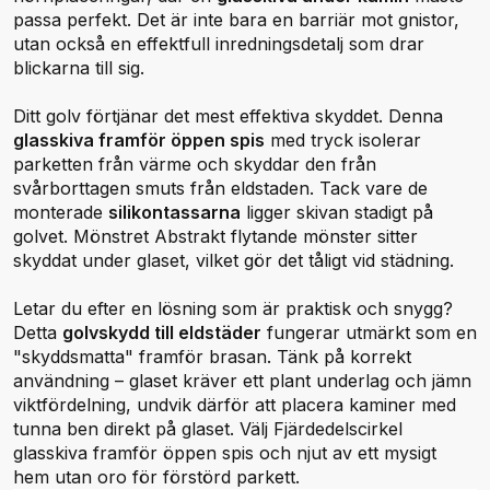
passa perfekt. Det är inte bara en barriär mot gnistor,
utan också en effektfull inredningsdetalj som drar
blickarna till sig.
Ditt golv förtjänar det mest effektiva skyddet. Denna
glasskiva framför öppen spis
med tryck isolerar
parketten från värme och skyddar den från
svårborttagen smuts från eldstaden. Tack vare de
monterade
silikontassarna
ligger skivan stadigt på
golvet. Mönstret Abstrakt flytande mönster sitter
skyddat under glaset, vilket gör det tåligt vid städning.
Letar du efter en lösning som är praktisk och snygg?
Detta
golvskydd till eldstäder
fungerar utmärkt som en
"skyddsmatta" framför brasan. Tänk på korrekt
användning – glaset kräver ett plant underlag och jämn
viktfördelning, undvik därför att placera kaminer med
tunna ben direkt på glaset. Välj Fjärdedelscirkel
glasskiva framför öppen spis och njut av ett mysigt
hem utan oro för förstörd parkett.