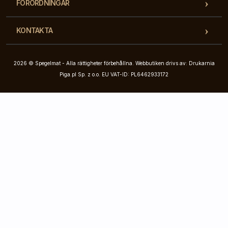
FÖRORDNINGAR
KONTAKTA
2026 © Spegelmat - Alla rättigheter förbehållna. Webbutiken drivs av: Drukarnia
Piga.pl Sp. z o.o. EU VAT-ID: PL6462933172