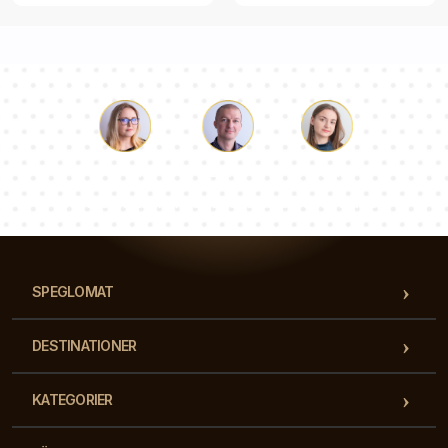
Luke
Paulina
Dorothy
Vårt team av konsulter svarar på dina frågor!
SPEGLOMAT
DESTINATIONER
KATEGORIER