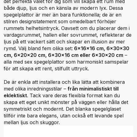
det perfekta valet för dig som vill skapa ett rum med
både djup, ljus och en känsla av modern lyx. Dessa
spegelplattor är mer än bara funktionella; de är en
stilren designstatement som omedelbart förhöjer
rummets helhetsintryck. Oavsett om du placerar dem i
vardagsrummet, hallen eller sovrummet, reflekterar de
ljus på ett vackert sätt och skapar en illusion av mer
rymd. Välj bland fem olika set:
6x16x16 cm, 6x30x30
cm, 6x20x20 cm, 6x30x16 cm eller 6x30x20 cm
–
alla med sex spegelplattor som harmoniskt samspelar
för att skapa ett rent, stilfullt uttryck.
De är enkla att installera och lika lätta att kombinera
med olika inredningsstilar –
från minimalistiskt till
eklektiskt
. Tack vare deras flexibla format kan du
skapa ett eget unikt mönster på väggen eller hålla det
symmetriskt och modernt. Det blanka spegelglaset
tillför inte bara elegans, utan också ett levande spel
mellan ljus och skuggor.