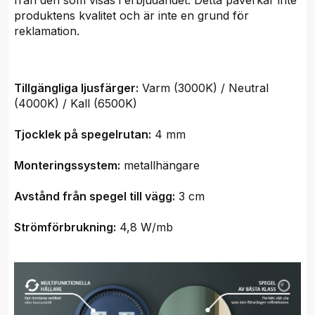
från den som visas i erbjudandet. Detta påverkar inte
produktens kvalitet och är inte en grund för
reklamation.
Tillgängliga ljusfärger:
Varm (3000K) / Neutral
(4000K) / Kall (6500K)
Tjocklek på spegelrutan:
4 mm
Monteringssystem:
metallhängare
Avstånd från spegel till vägg:
3 cm
Strömförbrukning:
4,8 W/mb