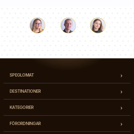
Luke
Paulina
Dorothy
Vårt team av konsulter svarar på dina frågor!
SPEGLOMAT
DESTINATIONER
KATEGORIER
FÖRORDNINGAR