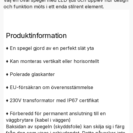
Välj en oval spegel med LED ljus och upplev hur design
och funktion möts i ett enda stilrent element.
Produktinformation
♦ En spegel gjord av en perfekt slät yta
♦ Kan monteras vertikalt eller horisontellt
♦ Polerade glaskanter
♦ EU-försäkran om överensstämmelse
♦ 230V transformator med IP67 certifikat
♦ Förberedd för permanent anslutning till en
väggbrytare (kabel i väggen)
Baksidan av spegeln (skyddsfolie) kan skilja sig i färg