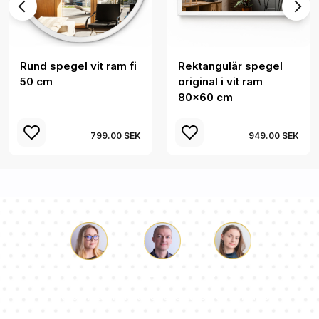
Rund spegel vit ram fi
Rektangulär spegel
50 cm
original i vit ram
80x60 cm
799.00 SEK
949.00 SEK
Luke
Paulina
Dorothy
Vårt team av konsulter svarar på dina frågor!