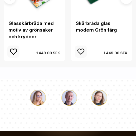
Glasskärbräda med
Skärbräda glas
motiv av grönsaker
modern Grön färg
och kryddor
1 449.00 SEK
1 449.00 SEK
Luke
Paulina
Dorothy
Vårt team av konsulter svarar på dina frågor!