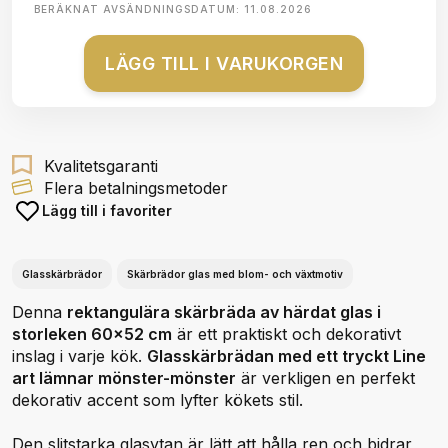
BERÄKNAT AVSÄNDNINGSDATUM:
11.08.2026
LÄGG TILL I VARUKORGEN
Kvalitetsgaranti
Flera betalningsmetoder
Lägg till i favoriter
Glasskärbrädor
Skärbrädor glas med blom- och växtmotiv
Denna
rektangulära skärbräda av härdat glas i
storleken 60x52 cm
är ett praktiskt och dekorativt
inslag i varje kök.
Glasskärbrädan med ett tryckt Line
art lämnar mönster-mönster
är verkligen en perfekt
dekorativ accent som lyfter kökets stil.
Den slitstarka glasytan är lätt att hålla ren och bidrar