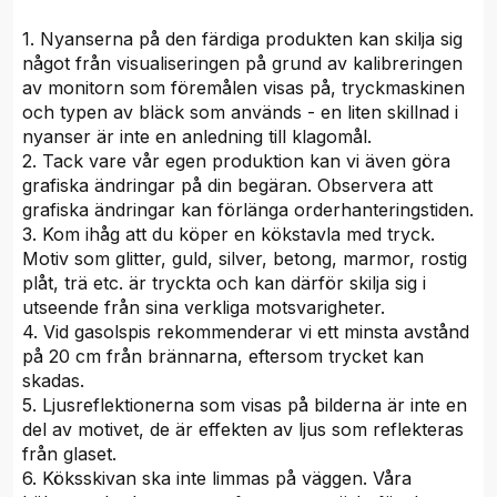
1. Nyanserna på den färdiga produkten kan skilja sig
något från visualiseringen på grund av kalibreringen
av monitorn som föremålen visas på, tryckmaskinen
och typen av bläck som används - en liten skillnad i
nyanser är inte en anledning till klagomål.
2. Tack vare vår egen produktion kan vi även göra
grafiska ändringar på din begäran. Observera att
grafiska ändringar kan förlänga orderhanteringstiden.
3. Kom ihåg att du köper en kökstavla med tryck.
Motiv som glitter, guld, silver, betong, marmor, rostig
plåt, trä etc. är tryckta och kan därför skilja sig i
utseende från sina verkliga motsvarigheter.
4. Vid gasolspis rekommenderar vi ett minsta avstånd
på 20 cm från brännarna, eftersom trycket kan
skadas.
5. Ljusreflektionerna som visas på bilderna är inte en
del av motivet, de är effekten av ljus som reflekteras
från glaset.
6. Köksskivan ska inte limmas på väggen. Våra