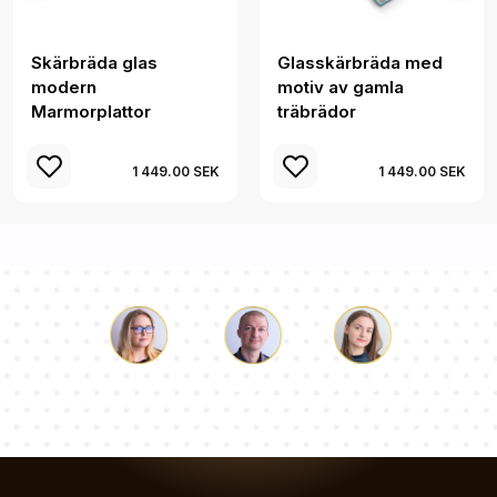
Skärbräda glas
Glasskärbräda med
modern
motiv av gamla
Marmorplattor
träbrädor
1 449.00 SEK
1 449.00 SEK
Luke
Paulina
Dorothy
Vårt team av konsulter svarar på dina frågor!