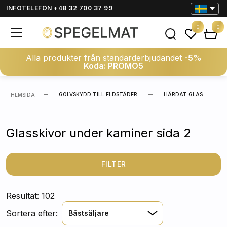
INFOTELEFON +48 32 700 37 99
0
0
Alla produkter från standarderbjudandet
-5%
Koda: PROMO5
GOLVSKYDD TILL ELDSTÄDER
HÄRDAT GLAS
HEMSIDA
Glasskivor under kaminer sida 2
FILTER
Resultat: 102
Sortera efter:
Bästsäljare