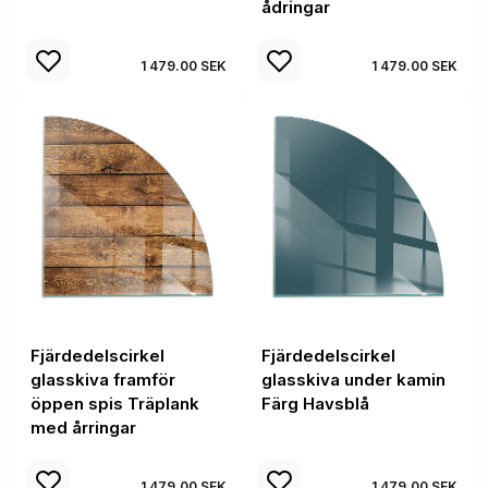
ådringar
1 479.00 SEK
1 479.00 SEK
Fjärdedelscirkel
Fjärdedelscirkel
glasskiva framför
glasskiva under kamin
öppen spis Träplank
Färg Havsblå
med årringar
1 479.00 SEK
1 479.00 SEK