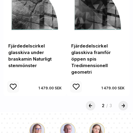
Fjärdedelscirkel
Fjärdedelscirkel
glasskiva under
glasskiva framför
braskamin Naturligt
öppen spis
stenmönster
Tredimensionell
geometri
1 479.00 SEK
1 479.00 SEK
2
/
3