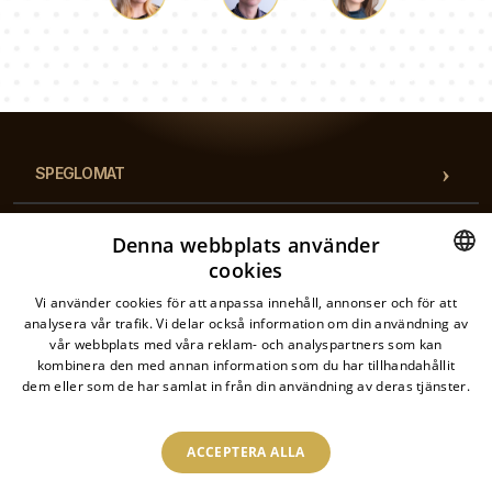
Luke
Paulina
Dorothy
Vårt team av konsulter svarar på dina frågor!
SPEGLOMAT
DESTINATIONER
Denna webbplats använder
cookies
KATEGORIER
SWEDISH
Vi använder cookies för att anpassa innehåll, annonser och för att
analysera vår trafik. Vi delar också information om din användning av
SWEDISH
vår webbplats med våra reklam- och analyspartners som kan
FÖRORDNINGAR
kombinera den med annan information som du har tillhandahållit
dem eller som de har samlat in från din användning av deras tjänster.
Läs mer
KONTAKTA
ACCEPTERA ALLA
2026 © Spegelmat - Alla rättigheter förbehållna. Webbutiken drivs av: Drukarnia