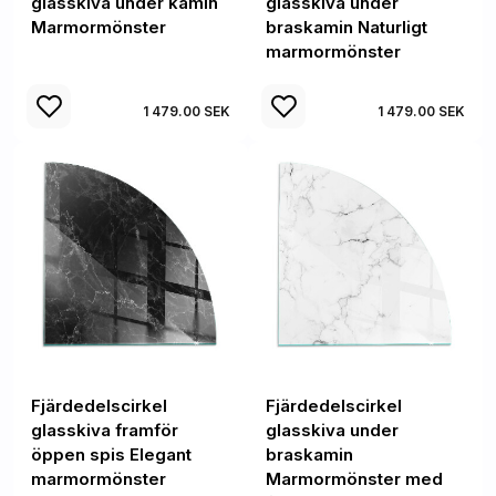
glasskiva under kamin
glasskiva under
Marmormönster
braskamin Naturligt
marmormönster
1 479.00 SEK
1 479.00 SEK
Fjärdedelscirkel
Fjärdedelscirkel
glasskiva framför
glasskiva under
öppen spis Elegant
braskamin
marmormönster
Marmormönster med