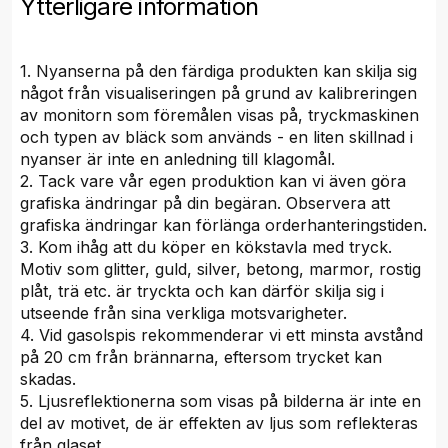
Ytterligare information
1. Nyanserna på den färdiga produkten kan skilja sig
något från visualiseringen på grund av kalibreringen
av monitorn som föremålen visas på, tryckmaskinen
och typen av bläck som används - en liten skillnad i
nyanser är inte en anledning till klagomål.
2. Tack vare vår egen produktion kan vi även göra
grafiska ändringar på din begäran. Observera att
grafiska ändringar kan förlänga orderhanteringstiden.
3. Kom ihåg att du köper en kökstavla med tryck.
Motiv som glitter, guld, silver, betong, marmor, rostig
plåt, trä etc. är tryckta och kan därför skilja sig i
utseende från sina verkliga motsvarigheter.
4. Vid gasolspis rekommenderar vi ett minsta avstånd
på 20 cm från brännarna, eftersom trycket kan
skadas.
5. Ljusreflektionerna som visas på bilderna är inte en
del av motivet, de är effekten av ljus som reflekteras
från glaset.