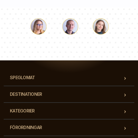
Luke
Paulina
Dorothy
Vårt team av konsulter svarar på dina frågor!
SPEGLOMAT
DESTINATIONER
KATEGORIER
FÖRORDNINGAR